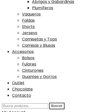
Abrigos y Gabardinas
Plumíferos
Vaqueros
Faldas
Shorts
Jerseys
Camisetas y Tops
Camisas y Blusas
Accesorios
Bolsos
Fulares
Cinturones
Guantes y Gorros
Outlet
Chocolate
Contacto
Buscar
Buscar
por: