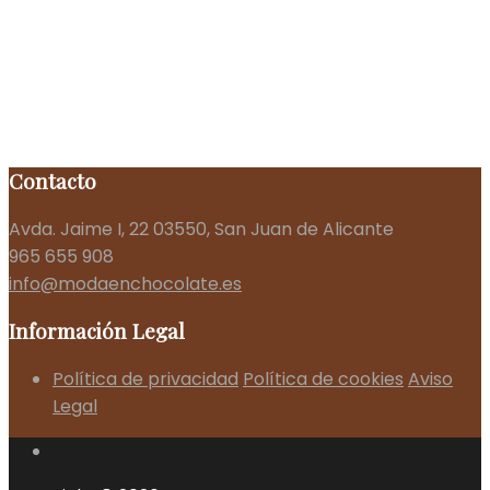
Contacto
Avda. Jaime I, 22 03550, San Juan de Alicante
965 655 908
info@modaenchocolate.es
Información Legal
Política de privacidad
Política de cookies
Aviso
Legal