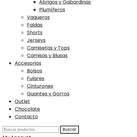
Abrigos y Gabardinas
Plumíferos
Vaqueros
Faldas
Shorts
Jerseys
Camisetas y Tops
Camisas y Blusas
Accesorios
Bolsos
Fulares
Cinturones
Guantes y Gorros
Outlet
Chocolate
Contacto
Buscar
Buscar
por: