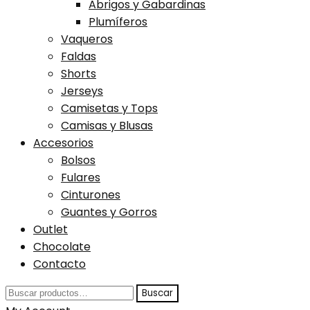
Abrigos y Gabardinas
Plumíferos
Vaqueros
Faldas
Shorts
Jerseys
Camisetas y Tops
Camisas y Blusas
Accesorios
Bolsos
Fulares
Cinturones
Guantes y Gorros
Outlet
Chocolate
Contacto
Buscar
Buscar
por: