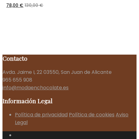
78,00
€
130,00
€
Contacto
Avda. Jaime I, 22 03550, San Juan de Alicante
965 655 908
info@modaenchocolate.es
Información Legal
Política de privacidad
Política de cookies
Aviso
Legal