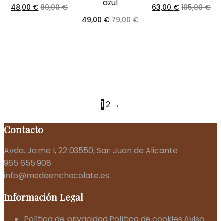
48,00
€
80,00
€
63,00
€
105,00
€
49,00
€
79,00
€
1
2
→
Contacto
Avda. Jaime I, 22 03550, San Juan de Alicante
965 655 908
info@modaenchocolate.es
Información Legal
Política de privacidad
Política de cookies
Aviso