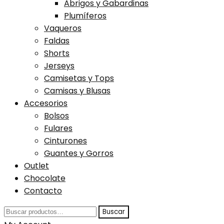
Abrigos y Gabardinas
Plumíferos
Vaqueros
Faldas
Shorts
Jerseys
Camisetas y Tops
Camisas y Blusas
Accesorios
Bolsos
Fulares
Cinturones
Guantes y Gorros
Outlet
Chocolate
Contacto
Buscar
Buscar
por: