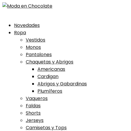
Skip
Novedades
to
Ropa
content
Vestidos
Monos
Pantalones
Chaquetas y Abrigos
Americanas
Cardigan
Abrigos y Gabardinas
Plumíferos
Vaqueros
Faldas
Shorts
Jerseys
Camisetas y Tops