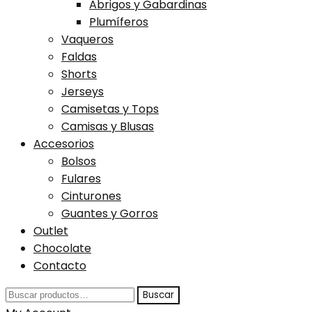
Abrigos y Gabardinas
Plumíferos
Vaqueros
Faldas
Shorts
Jerseys
Camisetas y Tops
Camisas y Blusas
Accesorios
Bolsos
Fulares
Cinturones
Guantes y Gorros
Outlet
Chocolate
Contacto
Buscar
Buscar
por: