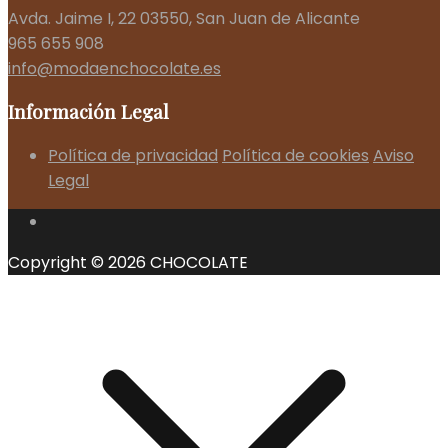
Avda. Jaime I, 22 03550, San Juan de Alicante
965 655 908
info@modaenchocolate.es
Información Legal
Política de privacidad
Política de cookies
Aviso
Legal
Copyright © 2026 CHOCOLATE