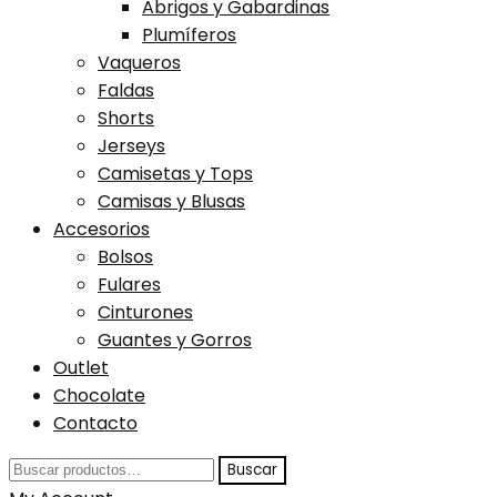
Abrigos y Gabardinas
Plumíferos
Vaqueros
Faldas
Shorts
Jerseys
Camisetas y Tops
Camisas y Blusas
Accesorios
Bolsos
Fulares
Cinturones
Guantes y Gorros
Outlet
Chocolate
Contacto
Buscar
Buscar
por: