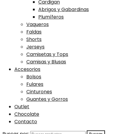
Cardigan
Abrigos y Gabardinas
Plumíferos
Vaqueros
Faldas
Shorts
Jerseys
Camisetas y Tops
Camisas y Blusas
Accesorios
Bolsos
Fulares
Cinturones
Guantes y Gorros
Outlet
Chocolate
Contacto
Buscar por: