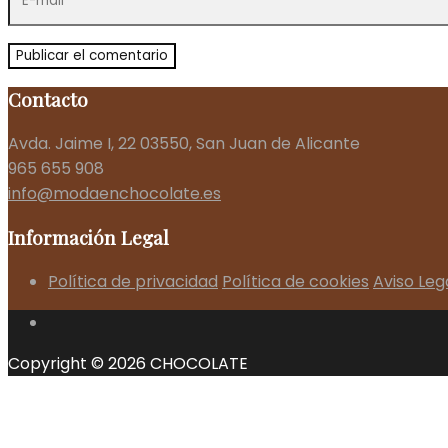
Contacto
Avda. Jaime I, 22 03550, San Juan de Alicante
965 655 908
info@modaenchocolate.es
Información Legal
Política de privacidad
Política de cookies
Aviso Leg
Copyright © 2026 CHOCOLATE