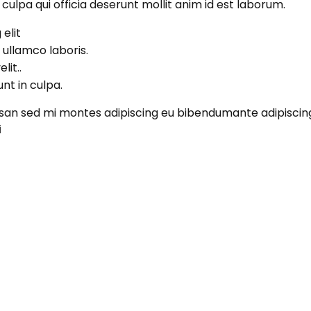
culpa qui officia deserunt mollit anim id est laborum.
elit
 ullamco laboris.
lit..
nt in culpa.
 sed mi montes adipiscing eu bibendumante adipiscing gr
i