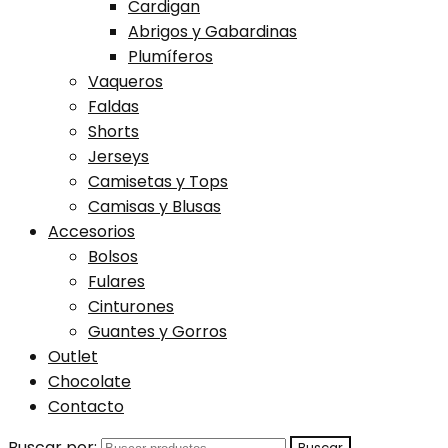
Cardigan
Abrigos y Gabardinas
Plumíferos
Vaqueros
Faldas
Shorts
Jerseys
Camisetas y Tops
Camisas y Blusas
Accesorios
Bolsos
Fulares
Cinturones
Guantes y Gorros
Outlet
Chocolate
Contacto
Buscar por: