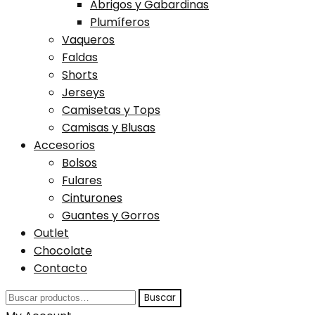
Abrigos y Gabardinas
Plumíferos
Vaqueros
Faldas
Shorts
Jerseys
Camisetas y Tops
Camisas y Blusas
Accesorios
Bolsos
Fulares
Cinturones
Guantes y Gorros
Outlet
Chocolate
Contacto
Buscar
Buscar
por: