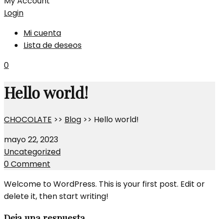
My Account
Login
Mi cuenta
Lista de deseos
0
Hello world!
CHOCOLATE
>>
Blog
>>
Hello world!
mayo 22, 2023
Uncategorized
0 Comment
Welcome to WordPress. This is your first post. Edit or
delete it, then start writing!
Post
Deja una respuesta