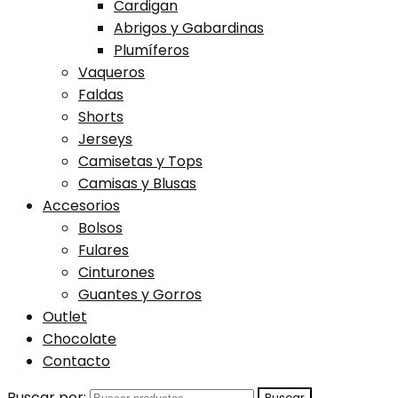
Cardigan
Abrigos y Gabardinas
Plumíferos
Vaqueros
Faldas
Shorts
Jerseys
Camisetas y Tops
Camisas y Blusas
Accesorios
Bolsos
Fulares
Cinturones
Guantes y Gorros
Outlet
Chocolate
Contacto
Buscar por: