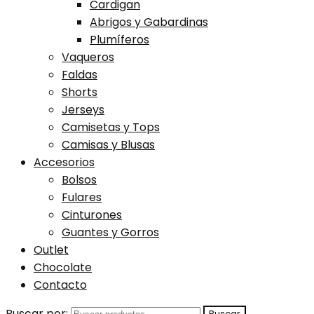
Cardigan
Abrigos y Gabardinas
Plumíferos
Vaqueros
Faldas
Shorts
Jerseys
Camisetas y Tops
Camisas y Blusas
Accesorios
Bolsos
Fulares
Cinturones
Guantes y Gorros
Outlet
Chocolate
Contacto
Buscar por: